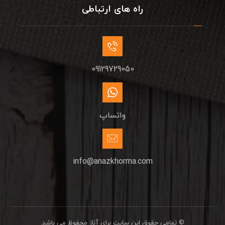
راه های ارتباطی
09129729050
واتساپ
info@anazkhorma.com
© تمامی حقوق این سایت برای آناز محفوظ می باشد.